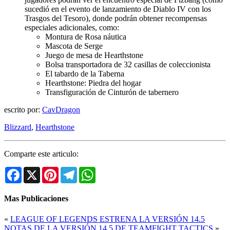
sucedió en el evento de lanzamiento de Diablo IV con los
Trasgos del Tesoro), donde podrán obtener recompensas
especiales adicionales, como:
Montura de Rosa náutica
Mascota de Serge
Juego de mesa de Hearthstone
Bolsa transportadora de 32 casillas de coleccionista
El tabardo de la Taberna
Hearthstone: Piedra del hogar
Transfiguración de Cinturón de tabernero
escrito por:
CavDragon
Blizzard
,
Hearthstone
Comparte este articulo:
Facebook
X
Pinterest
Telegram
WhatsApp
Mas Publicaciones
«
LEAGUE OF LEGENDS ESTRENA LA VERSIÓN 14.5
NOTAS DE LA VERSIÓN 14.5 DE TEAMFIGHT TACTICS
»