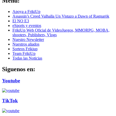
Menú:
Apoya a FrikiUp
Assassin’s Creed Valhalla Un Vistazo a Dawn of Ragnarök
El NO E3
eSports y eventos
FrikiUp Web Oficial de VideoJuegos, MMORPG, MOBA,
shooters, Publishers, Vlogs
Nuestro Newsletter
Nuestros aliados
Sorteos Frikiup
Team FrikiUp
Todas las Noticias
Siguenos en:
Youtube
TikTok