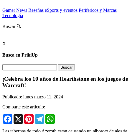
Gamer News
Reseñas
eSports y eventos
Perifericos y Marcas
Tecnología
Buscar 🔍
X
Busca en FrikiUp
¡Celebra los 10 años de Hearthstone en los juegos de
Warcraft!
Publicado: lunes marzo 11, 2024
Comparte este articulo:
Facebook
X
Pinterest
Telegram
WhatsApp
Las tabernas de todo Azeroth están causando un alboroto de alegría,