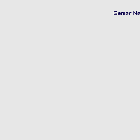
Bu
Gamer N