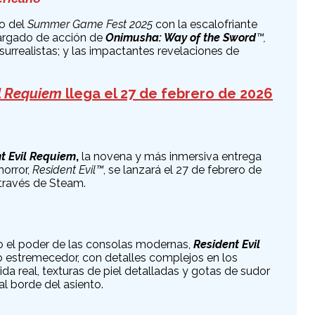
vo del
Summer Game Fest 2025
con la escalofriante
 cargado de acción de
Onimusha: Way of the Sword
™,
rrealistas; y las impactantes revelaciones de
l Requiem
llega el 27 de febrero de 2026
t Evil Requiem
,
la novena y más inmersiva entrega
horror,
Resident Evil™
, se lanzará el 27 de febrero de
través de Steam.
el poder de las consolas modernas,
Resident Evil
 estremecedor, con detalles complejos en los
ida real, texturas de piel detalladas y gotas de sudor
al borde del asiento.