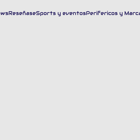
sca en FrikiUp
ews
Reseñas
eSports y eventos
Perifericos y Marc