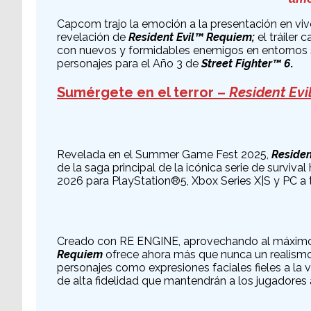
Capcom trajo la emoción a la presentación en vi
revelación de
Resident Evil™ Requiem;
el tráiler
con nuevos y formidables enemigos en entornos su
personajes para el Año 3 de
Street Fighter™ 6
.
Sumérgete en el terror –
Resident Evi
Revelada en el Summer Game Fest 2025,
Residen
de la saga principal de la icónica serie de survival 
2026 para PlayStation®5, Xbox Series X|S y PC a 
Creado con RE ENGINE, aprovechando al máximo 
Requiem
ofrece ahora más que nunca un realismo
personajes como expresiones faciales fieles a la v
de alta fidelidad que mantendrán a los jugadores 