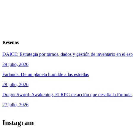
Reseñas
DAICE: Estrategia por turnos, dados y gestión de inventario en el es
29 julio, 2026
Farlands: De un planeta humilde a las estrellas
28 julio, 2026
DragonSword: Awakening, El RPG de acción que desafía la fórmul
27 julio, 2026
ver todos los productos de tecnología
Instagram