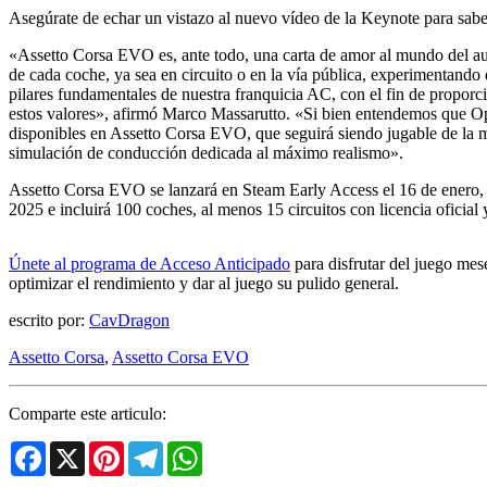
Asegúrate de echar un vistazo al nuevo vídeo de la Keynote para saber
«Assetto Corsa EVO es, ante todo, una carta de amor al mundo del aut
de cada coche, ya sea en circuito o en la vía pública, experimentando 
pilares fundamentales de nuestra franquicia AC, con el fin de proporc
estos valores», afirmó Marco Massarutto. «Si bien entendemos que Ope
disponibles en Assetto Corsa EVO, que seguirá siendo jugable de la man
simulación de conducción dedicada al máximo realismo».
Assetto Corsa EVO se lanzará en Steam Early Access el 16 de enero, in
2025 e incluirá 100 coches, al menos 15 circuitos con licencia oficial 
Únete al programa de Acceso Anticipado
para disfrutar del juego mese
optimizar el rendimiento y dar al juego su pulido general.
escrito por:
CavDragon
Assetto Corsa
,
Assetto Corsa EVO
Comparte este articulo:
Facebook
X
Pinterest
Telegram
WhatsApp