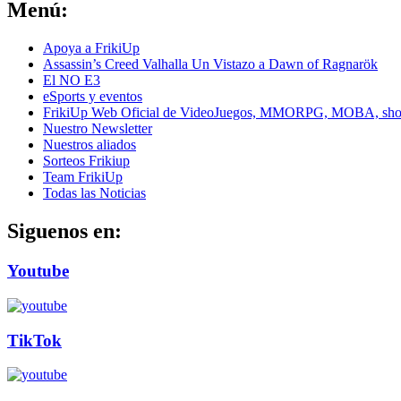
Menú:
Apoya a FrikiUp
Assassin’s Creed Valhalla Un Vistazo a Dawn of Ragnarök
El NO E3
eSports y eventos
FrikiUp Web Oficial de VideoJuegos, MMORPG, MOBA, shoote
Nuestro Newsletter
Nuestros aliados
Sorteos Frikiup
Team FrikiUp
Todas las Noticias
Siguenos en:
Youtube
TikTok