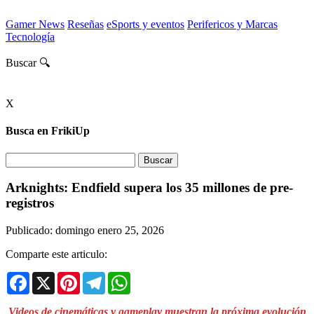
Gamer News
Reseñas
eSports y eventos
Perifericos y Marcas
Tecnología
Buscar 🔍
X
Busca en FrikiUp
Arknights: Endfield supera los 35 millones de pre-
registros
Publicado: domingo enero 25, 2026
Comparte este articulo:
Facebook
X
Pinterest
Telegram
WhatsApp
Videos de cinemáticas y gameplay muestran la próxima evolución