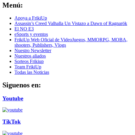
Menú:
Apoya a FrikiUp
Assassin’s Creed Valhalla Un Vistazo a Dawn of Ragnarök
El NO E3
eSports y eventos
FrikiUp Web Oficial de VideoJuegos, MMORPG, MOBA,
shooters, Publishers, Vlogs
Nuestro Newsletter
Nuestros aliados
Sorteos Frikiup
Team FrikiUp
Todas las Noticias
Siguenos en:
Youtube
TikTok