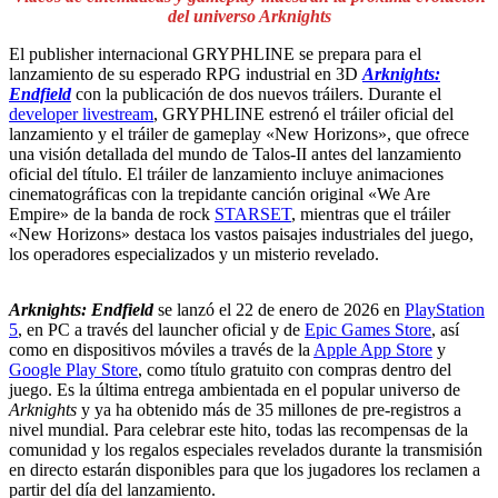
del universo Arknights
El publisher internacional GRYPHLINE se prepara para el
lanzamiento de su esperado RPG industrial en 3D
Arknights:
Endfield
con la publicación de dos nuevos tráilers. Durante el
developer livestream
, GRYPHLINE estrenó el tráiler oficial del
lanzamiento y el tráiler de gameplay «New Horizons», que ofrece
una visión detallada del mundo de Talos-II antes del lanzamiento
oficial del título. El tráiler de lanzamiento incluye animaciones
cinematográficas con la trepidante canción original «We Are
Empire» de la banda de rock
STARSET
, mientras que el tráiler
«New Horizons» destaca los vastos paisajes industriales del juego,
los operadores especializados y un misterio revelado.
Arknights: Endfield
se lanzó el 22 de enero de 2026 en
PlayStation
5
, en PC a través del launcher oficial y de
Epic Games Store
, así
como en dispositivos móviles a través de la
Apple App Store
y
Google Play Store
, como título gratuito con compras dentro del
juego. Es la última entrega ambientada en el popular universo de
Arknights
y ya ha obtenido más de 35 millones de pre-registros a
nivel mundial. Para celebrar este hito, todas las recompensas de la
comunidad y los regalos especiales revelados durante la transmisión
en directo estarán disponibles para que los jugadores los reclamen a
partir del día del lanzamiento.