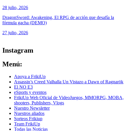
28 julio, 2026
DragonSword: Awakening, El RPG de acción que desafía la
fórmula gacha (DEMO)
27 julio, 2026
ver todos los productos de tecnología
Instagram
Menú:
Apoya a FrikiUp
Assassin’s Creed Valhalla Un Vistazo a Dawn of Ragnarök
El NO E3
eSports y eventos
FrikiUp Web Oficial de VideoJuegos, MMORPG, MOBA,
shooters, Publishers, Vlogs
Nuestro Newsletter
Nuestros aliados
Sorteos Frikiup
Team FrikiUp
Todas las Noticias