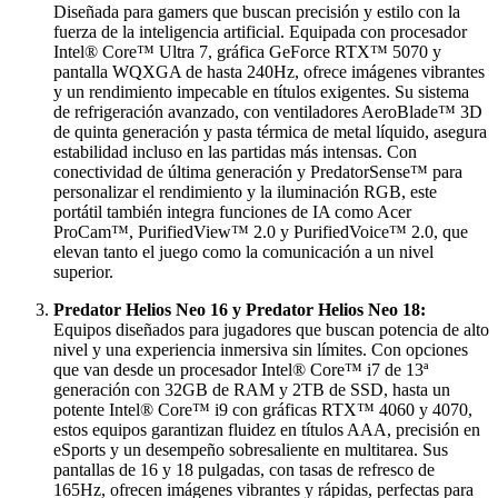
Diseñada para gamers que buscan precisión y estilo con la
fuerza de la inteligencia artificial. Equipada con procesador
Intel® Core™ Ultra 7, gráfica GeForce RTX™ 5070 y
pantalla WQXGA de hasta 240Hz, ofrece imágenes vibrantes
y un rendimiento impecable en títulos exigentes. Su sistema
de refrigeración avanzado, con ventiladores AeroBlade™ 3D
de quinta generación y pasta térmica de metal líquido, asegura
estabilidad incluso en las partidas más intensas. Con
conectividad de última generación y PredatorSense™ para
personalizar el rendimiento y la iluminación RGB, este
portátil también integra funciones de IA como Acer
ProCam™, PurifiedView™ 2.0 y PurifiedVoice™ 2.0, que
elevan tanto el juego como la comunicación a un nivel
superior.
Predator Helios Neo 16 y Predator Helios Neo 18:
Equipos diseñados para jugadores que buscan potencia de alto
nivel y una experiencia inmersiva sin límites. Con opciones
que van desde un procesador Intel® Core™ i7 de 13ª
generación con 32GB de RAM y 2TB de SSD, hasta un
potente Intel® Core™ i9 con gráficas RTX™ 4060 y 4070,
estos equipos garantizan fluidez en títulos AAA, precisión en
eSports y un desempeño sobresaliente en multitarea. Sus
pantallas de 16 y 18 pulgadas, con tasas de refresco de
165Hz, ofrecen imágenes vibrantes y rápidas, perfectas para