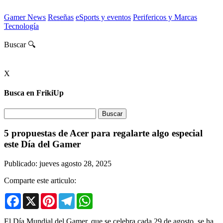
Gamer News
Reseñas
eSports y eventos
Perifericos y Marcas
Tecnología
Buscar 🔍
X
Busca en FrikiUp
5 propuestas de Acer para regalarte algo especial
este Día del Gamer
Publicado: jueves agosto 28, 2025
Comparte este articulo:
Facebook
X
Pinterest
Telegram
WhatsApp
El Día Mundial del Gamer, que se celebra cada 29 de agosto, se ha