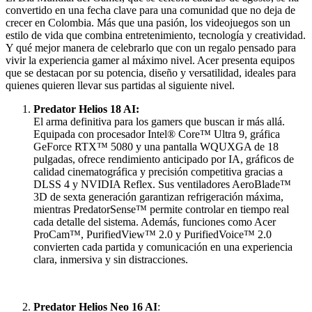
convertido en una fecha clave para una comunidad que no deja de
crecer en Colombia. Más que una pasión, los videojuegos son un
estilo de vida que combina entretenimiento, tecnología y creatividad.
Y qué mejor manera de celebrarlo que con un regalo pensado para
vivir la experiencia gamer al máximo nivel. Acer presenta equipos
que se destacan por su potencia, diseño y versatilidad, ideales para
quienes quieren llevar sus partidas al siguiente nivel.
Predator Helios 18 AI:
El arma definitiva para los gamers que buscan ir más allá.
Equipada con procesador Intel® Core™ Ultra 9, gráfica
GeForce RTX™ 5080 y una pantalla WQUXGA de 18
pulgadas, ofrece rendimiento anticipado por IA, gráficos de
calidad cinematográfica y precisión competitiva gracias a
DLSS 4 y NVIDIA Reflex. Sus ventiladores AeroBlade™
3D de sexta generación garantizan refrigeración máxima,
mientras PredatorSense™ permite controlar en tiempo real
cada detalle del sistema. Además, funciones como Acer
ProCam™, PurifiedView™ 2.0 y PurifiedVoice™ 2.0
convierten cada partida y comunicación en una experiencia
clara, inmersiva y sin distracciones.
Predator Helios Neo 16 AI
: