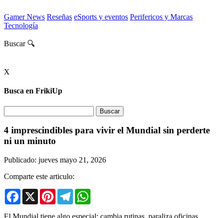
Gamer News
Reseñas
eSports y eventos
Perifericos y Marcas
Tecnología
Buscar 🔍
X
Busca en FrikiUp
4 imprescindibles para vivir el Mundial sin perderte
ni un minuto
Publicado: jueves mayo 21, 2026
Comparte este articulo:
Facebook
X
Pinterest
Telegram
WhatsApp
El Mundial tiene algo especial: cambia rutinas, paraliza oficinas,