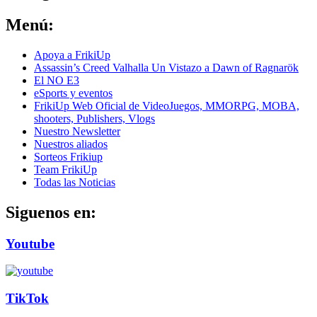
Menú:
Apoya a FrikiUp
Assassin’s Creed Valhalla Un Vistazo a Dawn of Ragnarök
El NO E3
eSports y eventos
FrikiUp Web Oficial de VideoJuegos, MMORPG, MOBA,
shooters, Publishers, Vlogs
Nuestro Newsletter
Nuestros aliados
Sorteos Frikiup
Team FrikiUp
Todas las Noticias
Siguenos en:
Youtube
TikTok