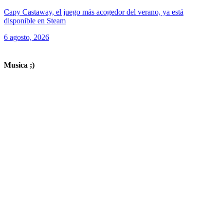
Capy Castaway, el juego más acogedor del verano, ya está
disponible en Steam
6 agosto, 2026
ver todos los productos de tecnología
Musica ;)