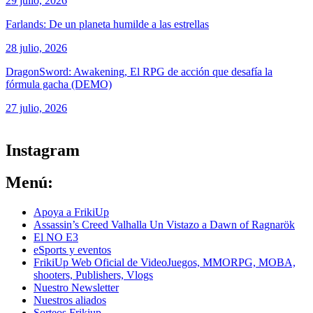
29 julio, 2026
Farlands: De un planeta humilde a las estrellas
28 julio, 2026
DragonSword: Awakening, El RPG de acción que desafía la
fórmula gacha (DEMO)
27 julio, 2026
ver todos los productos de tecnología
Instagram
Menú:
Apoya a FrikiUp
Assassin’s Creed Valhalla Un Vistazo a Dawn of Ragnarök
El NO E3
eSports y eventos
FrikiUp Web Oficial de VideoJuegos, MMORPG, MOBA,
shooters, Publishers, Vlogs
Nuestro Newsletter
Nuestros aliados
Sorteos Frikiup