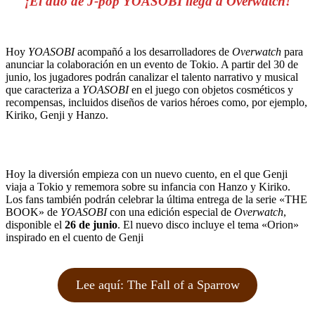
¡El dúo de J-pop YOASOBI llega a Overwatch!
Hoy
YOASOBI
acompañó a los desarrolladores de
Overwatch
para
anunciar la colaboración en un evento de Tokio. A partir del 30 de
junio, los jugadores podrán canalizar el talento narrativo y musical
que caracteriza a
YOASOBI
en el juego con objetos cosméticos y
recompensas, incluidos diseños de varios héroes como, por ejemplo,
Kiriko, Genji y Hanzo.
Hoy la diversión empieza con un nuevo cuento, en el que Genji
viaja a Tokio y rememora sobre su infancia con Hanzo y Kiriko.
Los fans también podrán celebrar la última entrega de la serie «THE
BOOK» de
YOASOBI
con una edición especial de
Overwatch
,
disponible el
26 de junio
. El nuevo disco incluye el tema «Orion»
inspirado en el cuento de Genji
Lee aquí: The Fall of a Sparrow